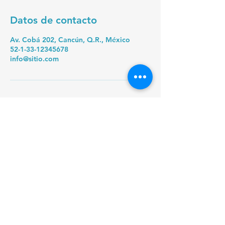
Datos de contacto
Av. Cobá 202, Cancún, Q.R., México
52-1-33-12345678
info@sitio.com
Email
*
Yes, subscribe me to your 
newsletter.
*
Suscribirse